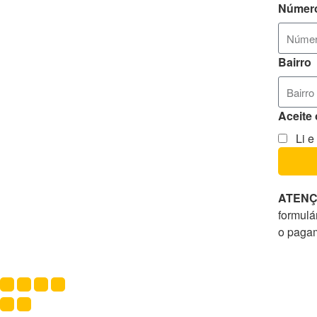
Númer
Bairro
Aceite
Li e
ATENÇ
formulá
o paga