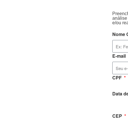
Preench
análise
e/ou re
Nome 
E-mail
CPF
Data d
CEP