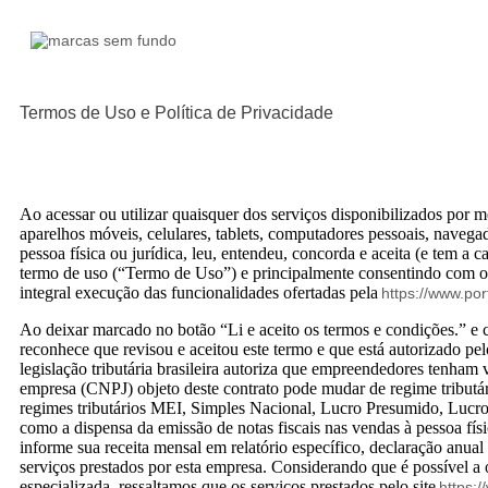
Termos de Uso e Política de Privacidade
Ao acessar ou utilizar quaisquer dos serviços disponibilizados por me
aparelhos móveis, celulares, tablets, computadores pessoais, navega
pessoa física ou jurídica, leu, entendeu, concorda e aceita (e tem a 
termo de uso (“Termo de Uso”) e principalmente consentindo com o a
integral execução das funcionalidades ofertadas pela
https://www.por
Ao deixar marcado no botão “Li e aceito os termos e condições.” 
reconhece que revisou e aceitou este termo e que está autorizado pel
legislação tributária brasileira autoriza que empreendedores tenham
empresa (CNPJ) objeto deste contrato pode mudar de regime tributár
regimes tributários MEI, Simples Nacional, Lucro Presumido, Lucro 
como a dispensa da emissão de notas fiscais nas vendas à pessoa fís
informe sua receita mensal em relatório específico, declaração anua
serviços prestados por esta empresa. Considerando que é possível a
especializada, ressaltamos que os serviços prestados pelo site
https:/