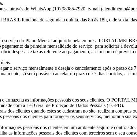
a.
presa através do WhatsApp (19) 98985-7920, e-mail (atendimento@porta
BRASIL funciona de segunda a quinta, das 8h às 18h, e de sexta, das
nto do serviço do Plano Mensal adquirido pela empresa PORTAL MEI B
s o pagamento da primeira mensalidade do serviço, para solicitar a devol
cobrir despesas e taxas referente ao pagamento, assim como é previsto n
úteis.
 pagar o serviço mensalmente e deseja o cancelamento após o prazo de 
nualmente, só será possível cancelar no prazo de 7 dias corridos, ass
za e armazena as informações pessoais dos seus clientes. O PORTAL
ormidade com a Lei Geral de Proteção de Dados Pessoais (LGPD).
ais dos clientes quando estes se cadastram no site, realizam compras o
 pessoais dos clientes para fornecer os seus serviços, melhorar a sua e
formações pessoais dos clientes em um ambiente seguro e controlado.
ha as informações pessoais dos clientes com terceiros sem o seu conse