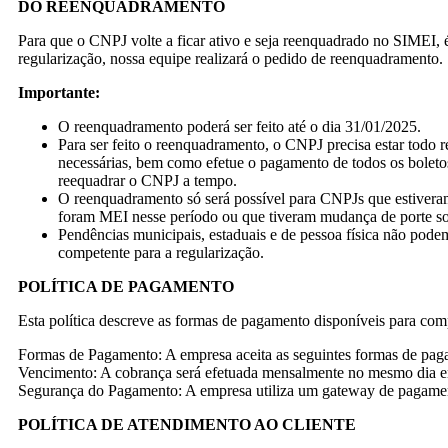
DO REENQUADRAMENTO
Para que o CNPJ volte a ficar ativo e seja reenquadrado no SIMEI, é
regularização, nossa equipe realizará o pedido de reenquadramento.
Importante:
O reenquadramento poderá ser feito até o dia 31/01/2025.
Para ser feito o reenquadramento, o CNPJ precisa estar todo r
necessárias, bem como efetue o pagamento de todos os boletos
reequadrar o CNPJ a tempo.
O reenquadramento só será possível para CNPJs que estiver
foram MEI nesse período ou que tiveram mudança de porte soli
Pendências municipais, estaduais e de pessoa física não podem
competente para a regularização.
POLÍTICA DE PAGAMENTO
Esta política descreve as formas de pagamento disponíveis para 
Formas de Pagamento: A empresa aceita as seguintes formas de paga
Vencimento: A cobrança será efetuada mensalmente no mesmo dia em 
Segurança do Pagamento: A empresa utiliza um gateway de pagament
POLÍTICA DE ATENDIMENTO AO CLIENTE