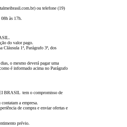
lmeibrasil.com.br) ou telefone (19)
 08h às 17h.
RASIL.
ução do valor pago.
a Cláusula 1ª, Parágrafo 3ª, dos
7 dias, o mesmo deverá pagar uma
im como é informado acima no Parágrafo
 MEI BRASIL tem o compromisso de
u contatam a empresa.
xperiência de compra e enviar ofertas e
ntimento prévio.