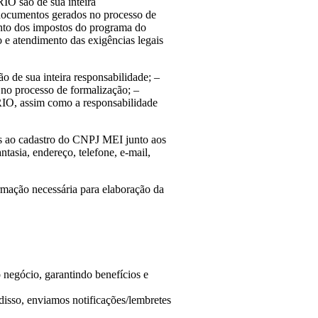
IO são de sua inteira
s documentos gerados no processo de
ento dos impostos do programa do
 e atendimento das exigências legais
de sua inteira responsabilidade; –
 no processo de formalização; –
ÁRIO, assim como a responsabilidade
os ao cadastro do CNPJ MEI junto aos
asia, endereço, telefone, e-mail,
mação necessária para elaboração da
negócio, garantindo benefícios e
sso, enviamos notificações/lembretes