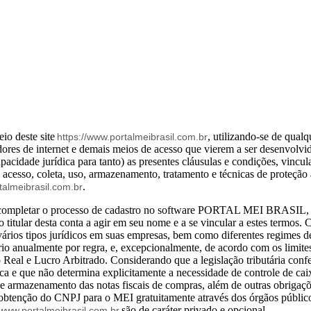
io deste site
, utilizando-se de qual
https://www.portalmeibrasil.com.br
dores de internet e demais meios de acesso que vierem a ser desenvolvi
capacidade jurídica para tanto) as presentes cláusulas e condições, vinc
cesso, coleta, uso, armazenamento, tratamento e técnicas de proteção
.
talmeibrasil.com.br
e completar o processo de cadastro no software PORTAL MEI BRASIL, a
o titular desta conta a agir em seu nome e a se vincular a estes termos.
 vários tipos jurídicos em suas empresas, bem como diferentes regimes 
io anualmente por regra, e, excepcionalmente, de acordo com os limite
Real e Lucro Arbitrado. Considerando que a legislação tributária confe
ica e que não determina explicitamente a necessidade de controle de ca
l e armazenamento das notas fiscais de compras, além de outras obrigaç
 obtenção do CNPJ para o MEI gratuitamente através dos órgãos público
são de caráter privado e opcional.
/www.portalmeibrasil.com.br