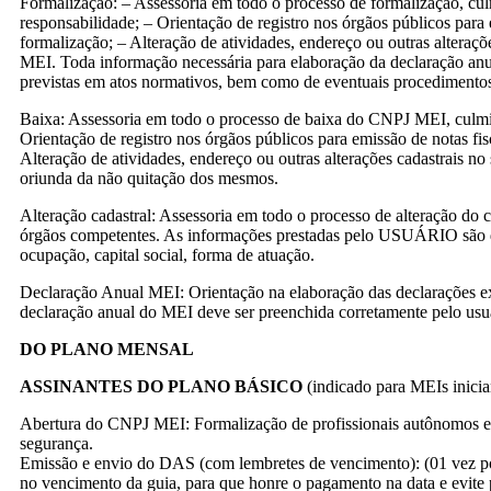
Formalização: – Assessoria em todo o processo de formalização, c
responsabilidade; – Orientação de registro nos órgãos públicos para
formalização; – Alteração de atividades, endereço ou outras altera
MEI. Toda informação necessária para elaboração da declaração anu
previstas em atos normativos, bem como de eventuais procedimentos 
Baixa: Assessoria em todo o processo de baixa do CNPJ MEI, culm
Orientação de registro nos órgãos públicos para emissão de notas fi
Alteração de atividades, endereço ou outras alterações cadastrais 
oriunda da não quitação dos mesmos.
Alteração cadastral: Assessoria em todo o processo de alteração d
órgãos competentes. As informações prestadas pelo USUÁRIO são de s
ocupação, capital social, forma de atuação.
Declaração Anual MEI: Orientação na elaboração das declarações 
declaração anual do MEI deve ser preenchida corretamente pelo usu
DO PLANO MENSAL
ASSINANTES DO PLANO BÁSICO
(indicado para MEIs inicia
Abertura do CNPJ MEI: Formalização de profissionais autônomos e 
segurança.
Emissão e envio do DAS (com lembretes de vencimento): (01 vez p
no vencimento da guia, para que honre o pagamento na data e evite