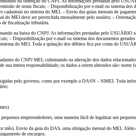
ulminando na obtenção do CNPJ. As informações prestadas pelo USUÁR
 emissão de notas fiscais; – Disponibilização por e-mail ou sistema do
ções cadastrais no sistema do MEI. – Envio das guias mensais de pagam
al do MEI deve ser preenchida mensalmente pelo usuário; – Orientação
de fiscalização tributária.
inando na baixa do CNPJ. As informações prestadas pelo USUÁRIO são 
scais; – Disponibilização por e-mail ou sistema dos documentos gerados
no sistema do MEI. Toda a quitação dos débitos fica por conta do USU
o cadastro do CNPJ MEI, culminando na alteração dos dados relacionad
ua inteira responsabilidade; os dados a serem alterados são: nome fant
exigidas pelo governo, como por exemplo a DASN – SIMEI. Toda infor
ário;
ntes)
pequenos empreendedores, uma maneira fácil de legalizar um pequeno 
or mês). Envio da guia do DAS, uma obrigação mensal do MEI. Além di
 pagamento de encargos.