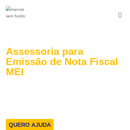
Assessoria para
Emissão de Nota Fiscal
MEI
Nós cuidamos de todo o processo de emissão da sua
Nota Fiscal como MEI diretamente no sistema oficial.
Você não precisa se preocupar com formulários, acessos
ou prazos.
QUERO AJUDA